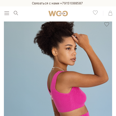
Связаться с нами +79151088587
Menu
Написать нам
Написать в Telegram
Посетить отдел заботы